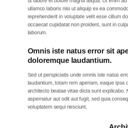
ut labore et dolore magna aliqua. Ut enim ad
ullamco laboris nisi ut aliquip ex ea commodo
reprehenderit in voluptate velit esse cillum do
occaecat cupidatat non proident, sunt in culpa
laborum.
Omnis iste natus error sit a
doloremque laudantium.
Sed ut perspiciatis unde omnis iste natus er
laudantium, totam rem aperiam, eaque ipsa qua
architecto beatae vitae dicta sunt explicabo
aspernatur aut odit aut fugit, sed quia conse
voluptatem sequi nesciunt.
Archi