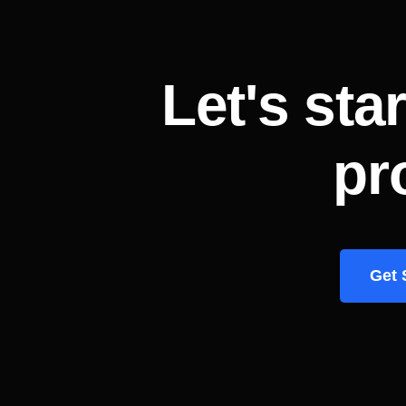
Let's sta
pr
Get 