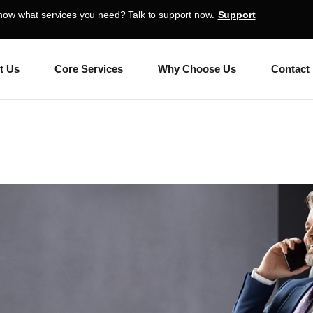
Support
now what services you need? Talk to support now.
t Us
Core Services
Why Choose Us
Contact