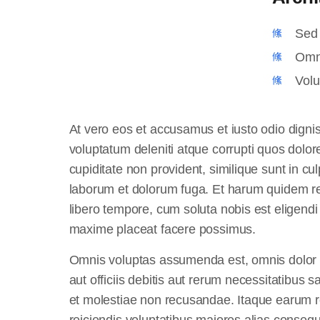
Sed 
Omni
Volu
At vero eos et accusamus et iusto odio digni
voluptatum deleniti atque corrupti quos dolor
cupiditate non provident, similique sunt in culp
laborum et dolorum fuga. Et harum quidem rer
libero tempore, cum soluta nobis est eligend
maxime placeat facere possimus.
Omnis voluptas assumenda est, omnis dolor
aut officiis debitis aut rerum necessitatibus 
et molestiae non recusandae. Itaque earum re
reiciendis voluptatibus maiores alias consequ