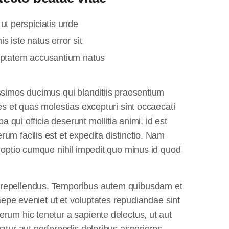
ut perspiciatis unde
s iste natus error sit
ptatem accusantium natus
ssimos ducimus qui blanditiis praesentium
es et quas molestias excepturi sint occaecati
a qui officia deserunt mollitia animi, id est
um facilis est et expedita distinctio. Nam
i optio cumque nihil impedit quo minus id quod
 repellendus. Temporibus autem quibusdam et
saepe eveniet ut et voluptates repudiandae sint
rum hic tenetur a sapiente delectus, ut aut
atur aut perferendis doloribus asperiores