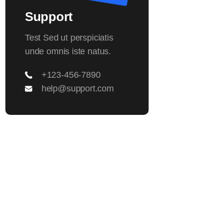
Support
Test Sed ut perspiciatis
unde omnis iste natus.
+123-456-7890
help@support.com