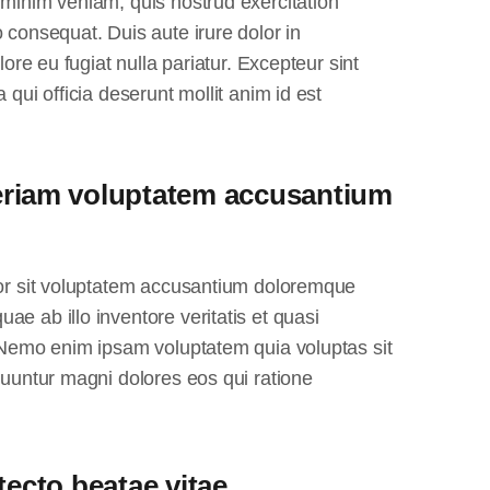
 minim veniam, quis nostrud exercitation
 consequat. Duis aute irure dolor in
lore eu fugiat nulla pariatur. Excepteur sint
 qui officia deserunt mollit anim id est
periam voluptatem accusantium
ror sit voluptatem accusantium doloremque
e ab illo inventore veritatis et quasi
. Nemo enim ipsam voluptatem quia voluptas sit
quuntur magni dolores eos qui ratione
tecto beatae vitae