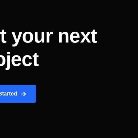
rt your next
oject
Started